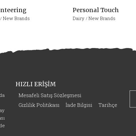
nteering
Personal Touch
New Brands
Dairy
New Brands
HIZLI ERİŞİM
Ar
Mesafeli Satış Sözleşmesi
rda
ke
Gizlilik Politikası
İade Bilgisi
Tarihçe
çay
ası
 de