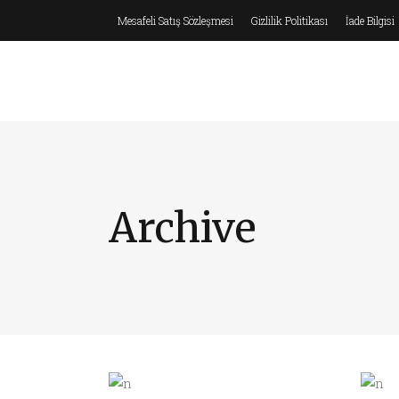
Mesafeli Satış Sözleşmesi
Gizlilik Politikası
İade Bilgisi
0
ANASAYFA
HAKKIMIZDA
Archive