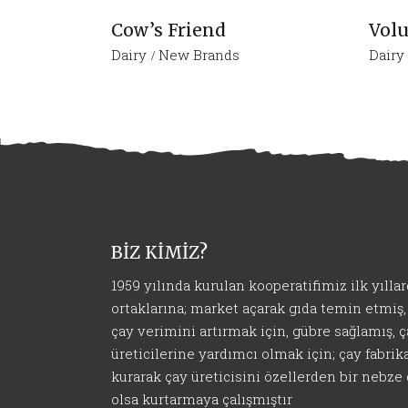
Cow’s Friend
Volu
Dairy
New Brands
Dairy
BİZ KİMİZ?
1959 yılında kurulan kooperatifimiz ilk yılla
ortaklarına; market açarak gıda temin etmiş,
çay verimini artırmak için, gübre sağlamış, 
üreticilerine yardımcı olmak için; çay fabrik
kurarak çay üreticisini özellerden bir nebze
olsa kurtarmaya çalışmıştır