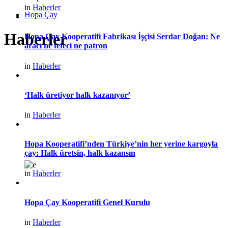
in
Haberler
Hopa Çay
Haberler
Hopa Çay Kooperatifi Fabrikası İşçisi Serdar Doğan: Ne
aracı ne tefeci ne patron
in
Haberler
‘Halk üretiyor halk kazanıyor’
in
Haberler
Hopa Kooperatifi’nden Türkiye’nin her yerine kargoyla
çay: Halk üretsin, halk kazansın
in
Haberler
Hopa Çay Kooperatifi Genel Kurulu
in
Haberler