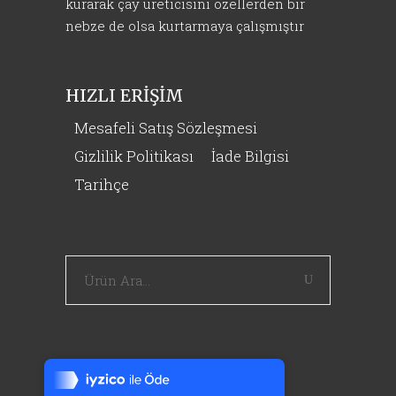
kurarak çay üreticisini özellerden bir
nebze de olsa kurtarmaya çalışmıştır
HIZLI ERİŞİM
Mesafeli Satış Sözleşmesi
Gizlilik Politikası
İade Bilgisi
Tarihçe
Aranan
kelime:
Tek Tıkla Ödeme Kolaylığı
7/24 Canlı Destek
%100 Sorunsuz Alışveriş