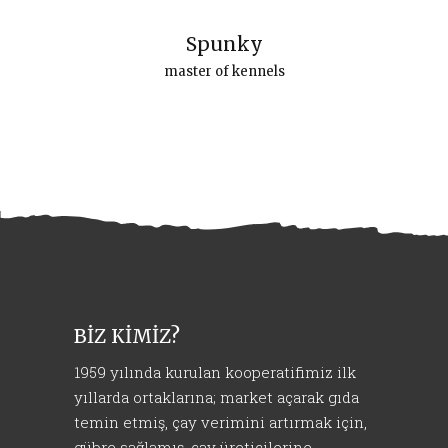
Spunky
master of kennels
BİZ KİMİZ?
1959 yılında kurulan kooperatifimiz ilk
yıllarda ortaklarına; market açarak gıda
temin etmiş, çay verimini artırmak için,
gübre sağlamış, çay üreticilerine