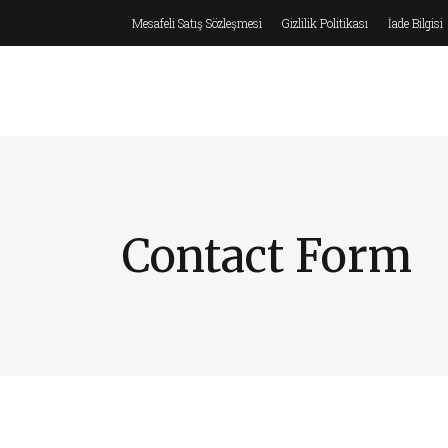
Mesafeli Satış Sözleşmesi
Gizlilik Politikası
İade Bilgisi
0
ANASAYFA
HAKKIMIZDA
Contact Form